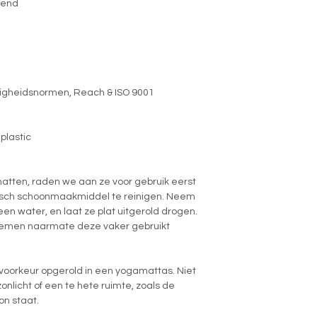
rend
ligheidsnormen, Reach & ISO 9001
plastic
atten, raden we aan ze voor gebruik eerst
isch schoonmaakmiddel te reinigen. Neem
en water, en laat ze plat uitgerold drogen.
enemen naarmate deze vaker gebruikt
 voorkeur opgerold in een yogamattas. Niet
zonlicht of een te hete ruimte, zoals de
on staat.