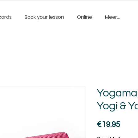
cards
Book your lesson
Online
Meer...
Yogamat
Yogi & Y
Pric
€19.95