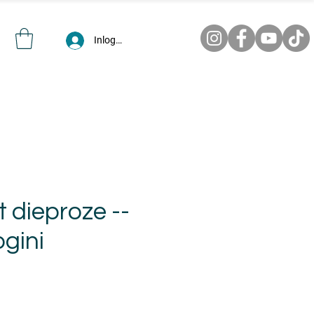
Inloggen
 dieproze --
ogini
e