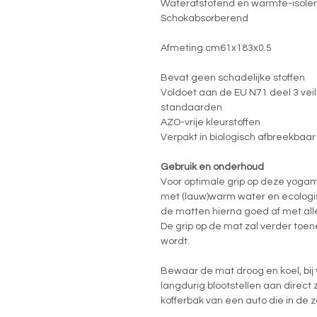
Waterafstotend en warmte-isole
Schokabsorberend
Afmeting cm61x183x0.5
Bevat geen schadelijke stoffen
Voldoet aan de EU N71 deel 3 vei
standaarden
AZO-vrije kleurstoffen
Verpakt in biologisch afbreekbaar 
Gebruik en onderhoud
Voor optimale grip op deze yogam
met (lauw)warm water en ecolog
de matten hierna goed af met alle
De grip op de mat zal verder to
wordt.
Bewaar de mat droog en koel, bij
langdurig blootstellen aan direct 
kofferbak van een auto die in de z