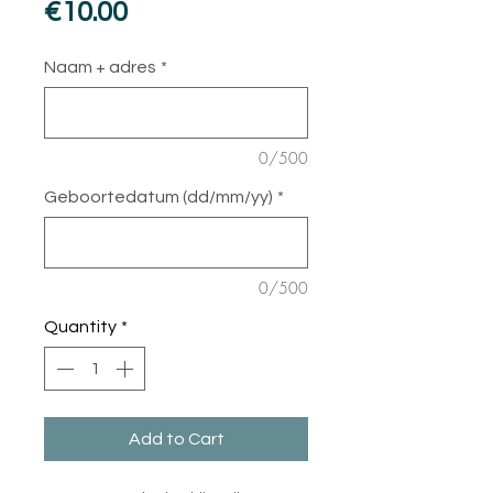
Price
€10.00
Naam + adres
*
0/500
Geboortedatum (dd/mm/yy)
*
0/500
Quantity
*
Add to Cart