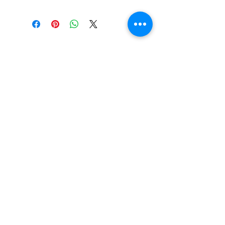
Gelieve uw volledige naam, adres en
geboortedatum door te geven.
Deze info hebben we nodig om door te
geven aan de verzekering.
De meest recente fitness
en wellness info, recht in
jouw mailbox?
Abonneer je op onze nieuwsbrief :
Inschrijven