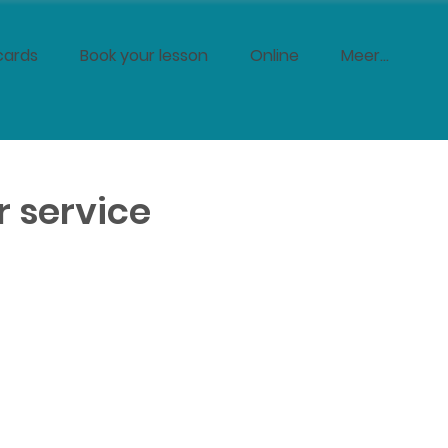
cards
Book your lesson
Online
Meer...
 service